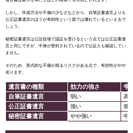
しかし、作成方法や不備の少なさなどから、自筆証書遺言よりも
公正証書遺言のほうが有効性という面では優れているといえるで
しょう。
秘密証書遺言は公証役場で認証を受けるという点では公正証書遺
言と同じですが、中身が密封されているので公証人も確認してい
ません。
そのため、形式的な不備が残るリスクがある点で、有効性がやや
劣ります。
遺言書の種類
効力の強さ
争
自筆証書遺言
弱い
高
公正証書遺言
強い
低
秘密証書遺言
やや強い
中