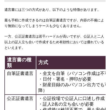
遺言書には三つの方式があり、以下のような特徴があります。
最も手軽に作成できるのは自筆証書遺言ですが、内容の不備によ
り無効になってしまうケースも少なくありません。
一方、公正証書遺言は若干ハードルが高いですが、公証人と二人
以上の証人立ち合いで作成するため有効性においては優れている
といえます。
遺言書の種
方式
類
自筆証書遺言
・全文を自筆（パソコン作成は不可
・日付・署名・押印が必要
・財産目録のみパソコン出力でも可
降）
公正証書遺言
・公証役場で公証人に口述し作成
・証人2名の立ち会いが必要
・作成後は検認不要で、最も安全性