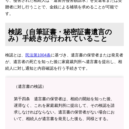
り、侵害された相続人は「遺留分侵害額請求」を受遺者または受
贈者に対し行うことで、金銭による補填を求めることが可能で
す。
検認（自筆証書・秘密証書遺言の
み）手続きが行われていること
検認とは、
民法第1004条
に基づき、遺言書の保管者または発見者
が、遺言者の死亡を知った後に家庭裁判所へ遺言書を提出し、相
続人に対し通知と内容確認を行う手続きです。
（遺言書の検認）
第千四条 遺言書の保管者は、相続の開始を知った後、
遅滞なく、これを家庭裁判所に提出して、その検認を請
求しなければならない。遺言書の保管者がない場合にお
いて、相続人が遺言書を発見した後も、同様とする。