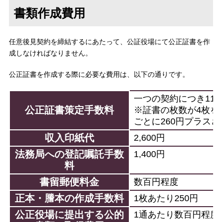
書類作成費用
任意後見契約を締結するにあたって、公証役場にて公正証書を作
成しなければなりません。
公正証書を作成する際に必要な費用は、以下の通りです。
一つの契約につき11,0
公正証書策定手数料
※証書の枚数が4枚を
ごとに260円プラスさ
収入印紙代
2,600円
法務局への登記嘱託手数
1,400円
料
書留郵便料金
数百円程度
正本・謄本の作成手数料
1枚あたり250円
公正役場に提出する公的
1通あたり数百円程度