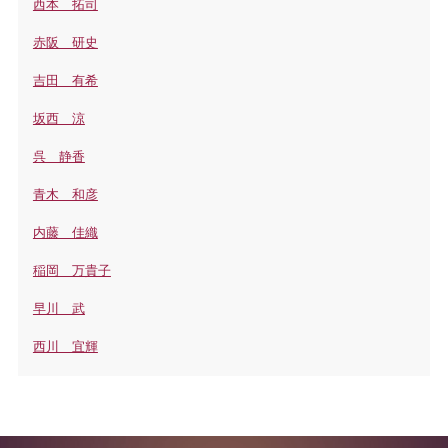
西本 拓司
赤阪 研史
吉田 有希
坂西 涼
呉 静香
青木 和彦
内藤 佳織
稲岡 万貴子
早川 武
西川 宜輝