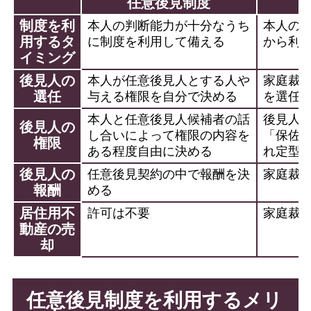
任意後見制度
制度を利
本人の判断能力が十分なうち
本人の
用するタ
に制度を利用して備える
から利
イミング
後見人の
本人が任意後見人とする人や
家庭裁
選任
与える権限を自分で決める
を選任
本人と任意後見人候補者の話
後見人
後見人の
し合いによって権限の内容を
「保佐
権限
ある程度自由に決める
れ定型
後見人の
任意後見契約の中で報酬を決
家庭裁
報酬
める
居住用不
許可は不要
家庭裁
動産の売
却
任意後見制度を利用するメリ