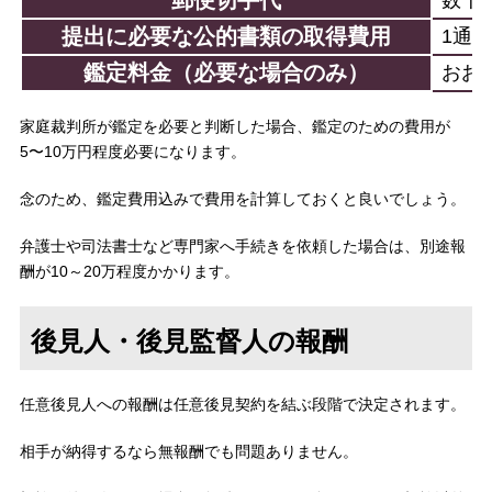
提出に必要な公的書類の取得費用
1通
鑑定料金（必要な場合のみ）
おお
家庭裁判所が鑑定を必要と判断した場合、鑑定のための費用が
5〜10万円程度必要になります。
念のため、鑑定費用込みで費用を計算しておくと良いでしょう。
弁護士や司法書士など専門家へ手続きを依頼した場合は、別途報
酬が10～20万程度かかります。
後見人・後見監督人の報酬
任意後見人への報酬は任意後見契約を結ぶ段階で決定されます。
相手が納得するなら無報酬でも問題ありません。