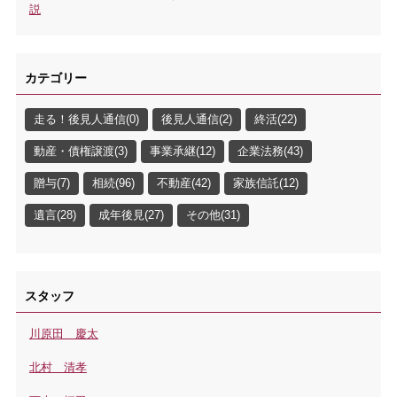
説
カテゴリー
走る！後見人通信(0)
後見人通信(2)
終活(22)
動産・債権譲渡(3)
事業承継(12)
企業法務(43)
贈与(7)
相続(96)
不動産(42)
家族信託(12)
遺言(28)
成年後見(27)
その他(31)
スタッフ
川原田 慶太
北村 清孝