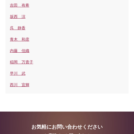
吉田 有希
坂西 涼
呉 静香
青木 和彦
内藤 佳織
稲岡 万貴子
早川 武
西川 宜輝
お気軽にお問い合わせください