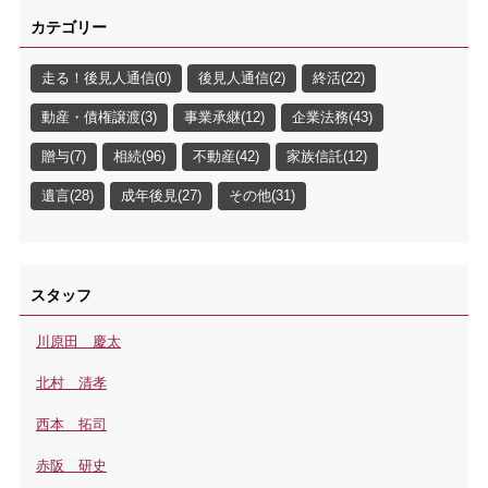
カテゴリー
走る！後見人通信(0)
後見人通信(2)
終活(22)
動産・債権譲渡(3)
事業承継(12)
企業法務(43)
贈与(7)
相続(96)
不動産(42)
家族信託(12)
遺言(28)
成年後見(27)
その他(31)
スタッフ
川原田 慶太
北村 清孝
西本 拓司
赤阪 研史