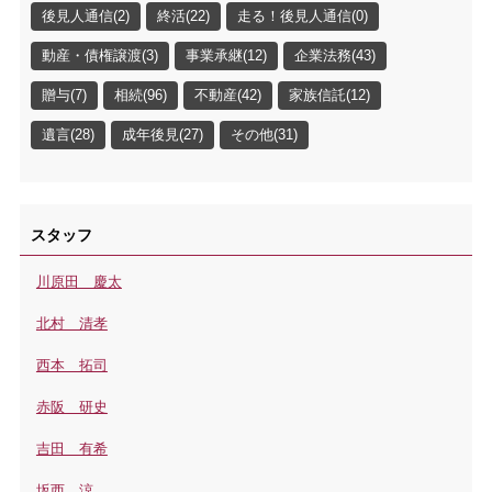
後見人通信(2)
終活(22)
走る！後見人通信(0)
動産・債権譲渡(3)
事業承継(12)
企業法務(43)
贈与(7)
相続(96)
不動産(42)
家族信託(12)
遺言(28)
成年後見(27)
その他(31)
スタッフ
川原田 慶太
北村 清孝
西本 拓司
赤阪 研史
吉田 有希
坂西 涼