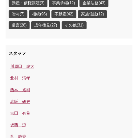
動産・債権譲渡(3)
事業承継(12)
企業法務(43)
贈与(7)
相続(96)
不動産(42)
家族信託(12)
遺言(28)
成年後見(27)
その他(31)
スタッフ
川原田 慶太
北村 清孝
西本 拓司
赤阪 研史
吉田 有希
坂西 涼
呉 静香