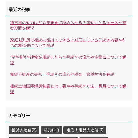
最近の記事
遺言書の効力はどの範囲まで認められる？無効になるケースや有
効期間を解説
家庭裁判所で相続の相談はできる？対応している手続き内容や6
つの相談先について解説
借地権付き建物を相続したら？手続きの流れや注意点について解
説
相続不動産の売却｜手続きの流れや税金、節税方法を解説
相続土地国庫帰属制度とは｜要件や手続き方法、費用について解
説
カテゴリー
後見人通信(2)
終活(22)
走る！後見人通信(0)