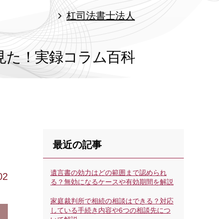
杠司法書士法人
見た！
実録コラム百科
最近の記事
遺言書の効力はどの範囲まで認められ
02
る？無効になるケースや有効期間を解説
家庭裁判所で相続の相談はできる？対応
している手続き内容や6つの相談先につ