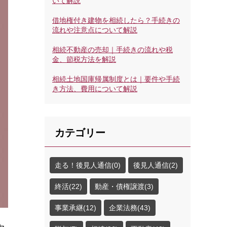
いて解説
借地権付き建物を相続したら？手続きの
流れや注意点について解説
相続不動産の売却｜手続きの流れや税
金、節税方法を解説
相続土地国庫帰属制度とは｜要件や手続
き方法、費用について解説
カテゴリー
走る！後見人通信(0)
後見人通信(2)
終活(22)
動産・債権譲渡(3)
事業承継(12)
企業法務(43)