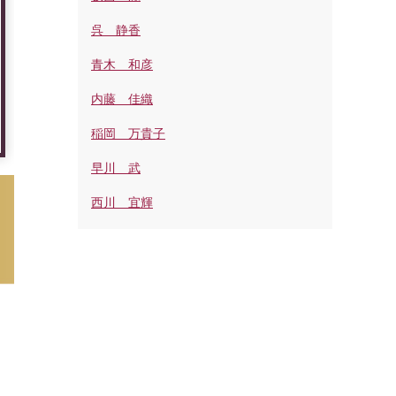
呉 静香
青木 和彦
内藤 佳織
稲岡 万貴子
早川 武
西川 宜輝