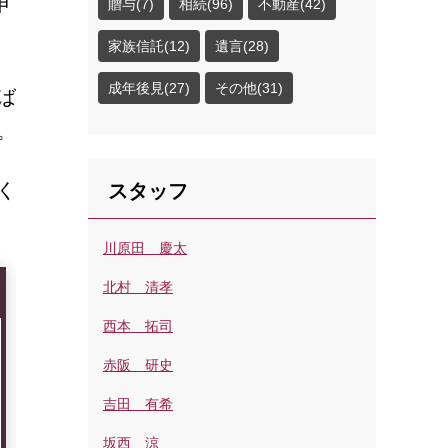
申
贈与(7)
相続(96)
不動産(42)
家族信託(12)
遺言(28)
成年後見(27)
その他(31)
ば
。
く
スタッフ
川原田 慶太
北村 清孝
西本 拓司
赤阪 研史
吉田 有希
坂西 涼