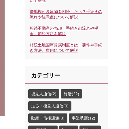
いて解説
借地権付き建物を相続したら？手続きの
流れや注意点について解説
相続不動産の売却｜手続きの流れや税
金、節税方法を解説
相続土地国庫帰属制度とは｜要件や手続
き方法、費用について解説
カテゴリー
後見人通信(2)
終活(22)
走る！後見人通信(0)
動産・債権譲渡(3)
事業承継(12)
。