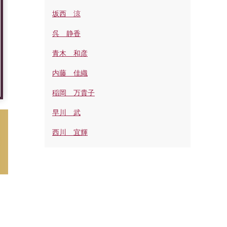
坂西 涼
呉 静香
青木 和彦
内藤 佳織
稲岡 万貴子
早川 武
西川 宜輝