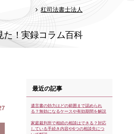
杠司法書士法人
見た！
実録コラム百科
最近の記事
遺言書の効力はどの範囲まで認められ
27
る？無効になるケースや有効期間を解説
家庭裁判所で相続の相談はできる？対応
している手続き内容や6つの相談先につ