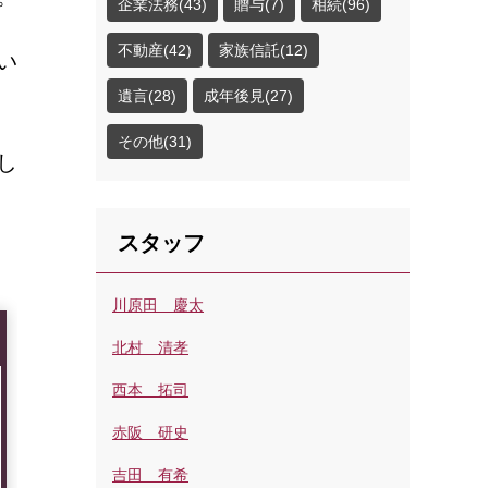
企業法務(43)
贈与(7)
相続(96)
不動産(42)
家族信託(12)
い
遺言(28)
成年後見(27)
その他(31)
し
スタッフ
川原田 慶太
北村 清孝
西本 拓司
赤阪 研史
吉田 有希