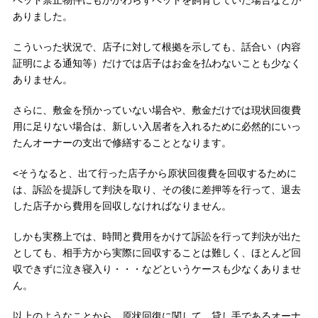
ペット禁止物件にもかかわらずペットを飼育していた場合などが
ありました。
こういった状況で、店子に対して根拠を示しても、話合い（内容
証明による通知等）だけでは店子はお金を払わないことも少なく
ありません。
さらに、敷金を預かっていない場合や、敷金だけでは現状回復費
用に足りない場合は、新しい入居者を入れるために必然的にいっ
たんオーナーの支出で修繕することとなります。
<そうなると、出て行った店子から原状回復費を回収するために
は、訴訟を提訴して判決を取り、その後に差押等を行って、退去
した店子から費用を回収しなければなりません。
しかも実務上では、時間と費用をかけて訴訟を行って判決が出た
としても、相手方から実際に回収することは難しく、ほとんど回
収できずに泣き寝入り・・・などというケースも少なくありませ
ん。
以上のようなことから、原状回復に関して、貸し手であるオーナ