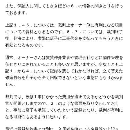
また、保証人に関してもさきほどの６．の情報の聞きとりを行っ
ておきます。
上記１．～５．については、裁判上オーナー側に有利になる項目
についての資料となるものです。６．７．については、裁判終了
後、判決により、実際に店子に工事代金を支払ってもらうときに
有効となるものです。
通常、オーナーさんは賃貸仲介業者や管理会社などに物件管理を
任せきりにされていることも多いかと思いますが、少なくとも上
記１．から４．について記録を残しておかなければ、立て替えた
修繕費分を店子から全く回収できないという事態にもなりかねま
せん。
裁判では、改修工事にかかった費用が適正であるかどうかを裁判
官が問題としますので、２．のような書面を取り交わしておく
と、事前に店子も承諾していたという記録となり、裁判が有利に
なる可能性もあるように思います。
最近は賃貸契約書とは別に、入居者名簿という名目等で上記６．