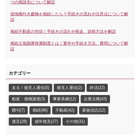
つの相談先について解説
借地権付き建物を相続したら？手続きの流れや注意点について解
説
相続不動産の売却｜手続きの流れや税金、節税方法を解説
相続土地国庫帰属制度とは｜要件や手続き方法、費用について解
説
カテゴリー
走る！後見人通信(0)
後見人通信(2)
終活(22)
動産・債権譲渡(3)
事業承継(12)
企業法務(43)
贈与(7)
相続(96)
不動産(42)
家族信託(12)
遺言(28)
成年後見(27)
その他(31)