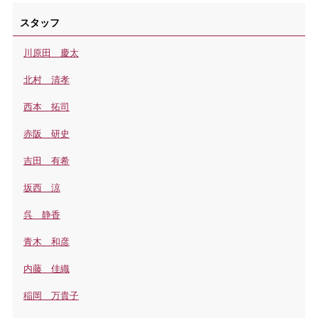
スタッフ
川原田 慶太
北村 清孝
西本 拓司
赤阪 研史
吉田 有希
坂西 涼
呉 静香
青木 和彦
内藤 佳織
稲岡 万貴子