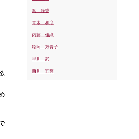
呉 静香
青木 和彦
内藤 佳織
稲岡 万貴子
早川 武
西川 宜輝
欲
め
で