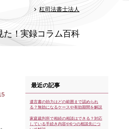
杠司法書士法人
見た！
実録コラム百科
最近の記事
15
遺言書の効力はどの範囲まで認められ
る？無効になるケースや有効期間を解説
家庭裁判所で相続の相談はできる？対応
している手続き内容や6つの相談先につ