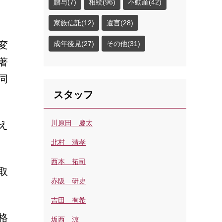
贈与(7)
相続(96)
不動産(42)
家族信託(12)
遺言(28)
成年後見(27)
その他(31)
変
著
同
スタッフ
川原田 慶太
え
北村 清孝
西本 拓司
取
赤阪 研史
吉田 有希
格
坂西 涼