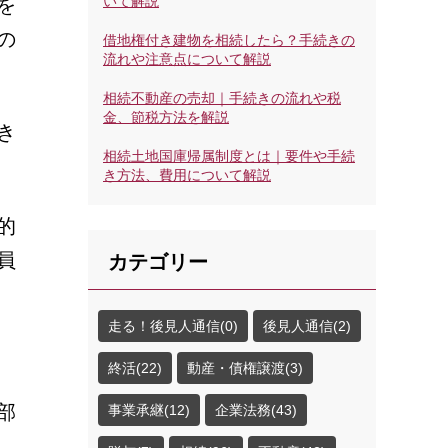
いて解説
を
の
借地権付き建物を相続したら？手続きの
流れや注意点について解説
相続不動産の売却｜手続きの流れや税
金、節税方法を解説
き
相続土地国庫帰属制度とは｜要件や手続
き方法、費用について解説
的
員
カテゴリー
走る！後見人通信(0)
後見人通信(2)
終活(22)
動産・債権譲渡(3)
部
事業承継(12)
企業法務(43)