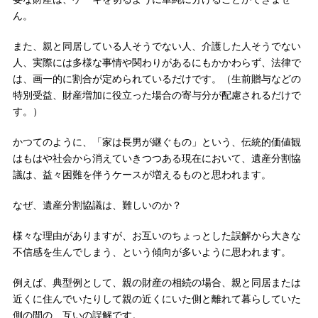
ん。
また、親と同居している人そうでない人、介護した人そうでない
人、実際には多様な事情や関わりがあるにもかかわらず、法律で
は、画一的に割合が定められているだけです。（生前贈与などの
特別受益、財産増加に役立った場合の寄与分が配慮されるだけで
す。）
かつてのように、「家は長男が継ぐもの」という、伝統的価値観
はもはや社会から消えていきつつある現在において、遺産分割協
議は、益々困難を伴うケースが増えるものと思われます。
なぜ、遺産分割協議は、難しいのか？
様々な理由がありますが、お互いのちょっとした誤解から大きな
不信感を生んでしまう、という傾向が多いように思われます。
例えば、典型例として、親の財産の相続の場合、親と同居または
近くに住んでいたりして親の近くにいた側と離れて暮らしていた
側の間の、互いの誤解です。