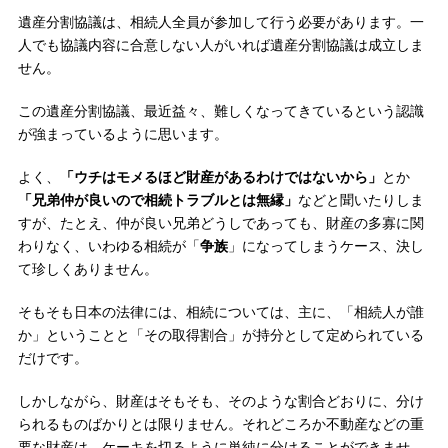
遺産分割協議は、相続人全員が参加して行う必要があります。一
人でも協議内容に合意しない人がいれば遺産分割協議は成立しま
せん。
この遺産分割協議、最近益々、難しくなってきているという認識
が強まっているように思います。
よく、
「ウチはモメるほど財産があるわけではないから」
とか
「兄弟仲が良いので相続トラブルとは無縁」
などと聞いたりしま
すが、たとえ、仲が良い兄弟どうしであっても、財産の多寡に関
わりなく、いわゆる相続が「
争族
」になってしまうケース、決し
て珍しくありません。
そもそも日本の法律には、相続については、主に、「相続人が誰
か」ということと「その取得割合」が持分として定められている
だけです。
しかしながら、財産はそもそも、そのような割合どおりに、分け
られるものばかりとは限りません。それどころか不動産などの重
要な財産は、ケーキを切るように単純に分けることができませ