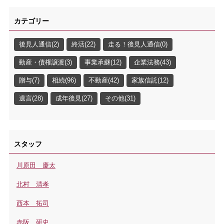
カテゴリー
後見人通信(2)
終活(22)
走る！後見人通信(0)
動産・債権譲渡(3)
事業承継(12)
企業法務(43)
贈与(7)
相続(96)
不動産(42)
家族信託(12)
遺言(28)
成年後見(27)
その他(31)
スタッフ
川原田 慶太
北村 清孝
西本 拓司
赤阪 研史