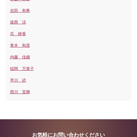
吉田 有希
坂西 涼
呉 静香
青木 和彦
内藤 佳織
稲岡 万貴子
早川 武
西川 宜輝
お気軽にお問い合わせください