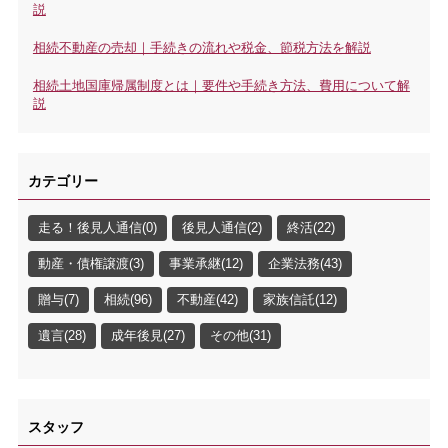
説
相続不動産の売却｜手続きの流れや税金、節税方法を解説
相続土地国庫帰属制度とは｜要件や手続き方法、費用について解
説
カテゴリー
走る！後見人通信(0)
後見人通信(2)
終活(22)
動産・債権譲渡(3)
事業承継(12)
企業法務(43)
贈与(7)
相続(96)
不動産(42)
家族信託(12)
遺言(28)
成年後見(27)
その他(31)
スタッフ