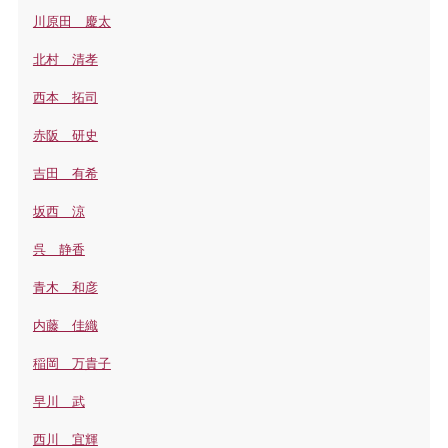
川原田 慶太
北村 清孝
西本 拓司
赤阪 研史
吉田 有希
坂西 涼
呉 静香
青木 和彦
内藤 佳織
稲岡 万貴子
早川 武
西川 宜輝