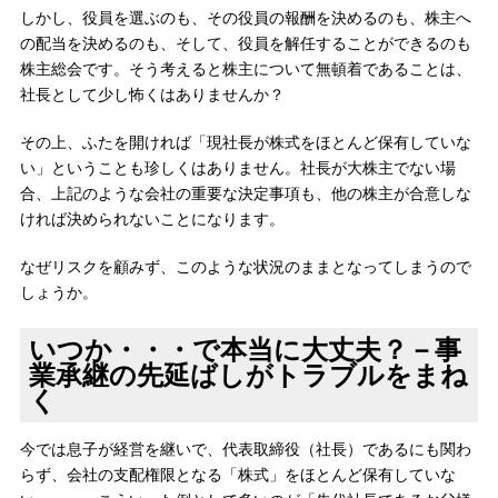
しかし、役員を選ぶのも、その役員の報酬を決めるのも、株主へ
の配当を決めるのも、そして、役員を解任することができるのも
株主総会です。そう考えると株主について無頓着であることは、
社長として少し怖くはありませんか？
その上、ふたを開ければ「現社長が株式をほとんど保有していな
い」ということも珍しくはありません。社長が大株主でない場
合、上記のような会社の重要な決定事項も、他の株主が合意しな
ければ決められないことになります。
なぜリスクを顧みず、このような状況のままとなってしまうので
しょうか。
いつか・・・で本当に大丈夫？－事
業承継の先延ばしがトラブルをまね
く
今では息子が経営を継いで、代表取締役（社長）であるにも関わ
らず、会社の支配権限となる「株式」をほとんど保有していな