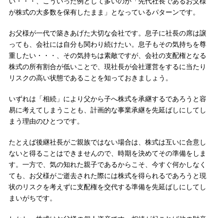
い・・・、こういった例として多いのが「先代社長であるお父様
が株式の大多数を保有したまま」となっているパターンです。
お父様が一代で築きあげた大切な会社です。息子に社長の席は譲
っても、会社には自分も関わり続けたい。息子もその気持ちを尊
重したい・・・、その気持ちは素敵ですが、会社の支配権となる
株式の所有割合が低いことで、現社長が会社運営をするに当たり
リスクの高い状態であることを知っておきましょう。
いずれは「相続」により父から子へ株式を承継するであろうと容
易に考えてしまうことも、計画的な事業承継を先延ばしにしてし
まう理由のひとつです。
たとえば後継社長がご親族ではない場合は、株式は互いに合意し
ないと得ることはできませんので、時期を決めてその準備をしま
す。一方で、気の知れた親子であるからこそ、今すぐ何かしなく
ても、お父様がご逝去された際には株式を得られるであろうと現
状のリスクを考えずに支配権を交代する準備を先延ばしにしてし
まいがちです。