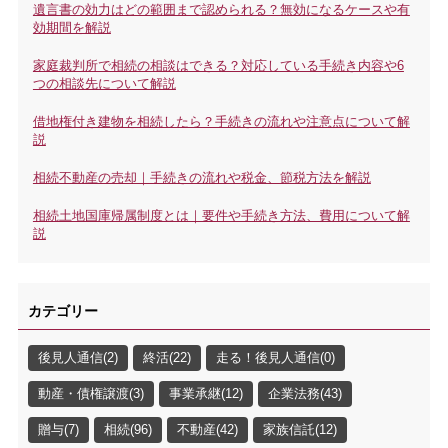
遺言書の効力はどの範囲まで認められる？無効になるケースや有
効期間を解説
家庭裁判所で相続の相談はできる？対応している手続き内容や6
つの相談先について解説
借地権付き建物を相続したら？手続きの流れや注意点について解
説
相続不動産の売却｜手続きの流れや税金、節税方法を解説
相続土地国庫帰属制度とは｜要件や手続き方法、費用について解
説
カテゴリー
後見人通信(2)
終活(22)
走る！後見人通信(0)
動産・債権譲渡(3)
事業承継(12)
企業法務(43)
贈与(7)
相続(96)
不動産(42)
家族信託(12)