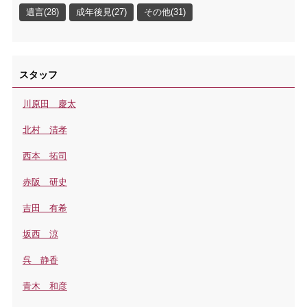
遺言(28)
成年後見(27)
その他(31)
スタッフ
川原田 慶太
北村 清孝
西本 拓司
赤阪 研史
吉田 有希
坂西 涼
呉 静香
青木 和彦