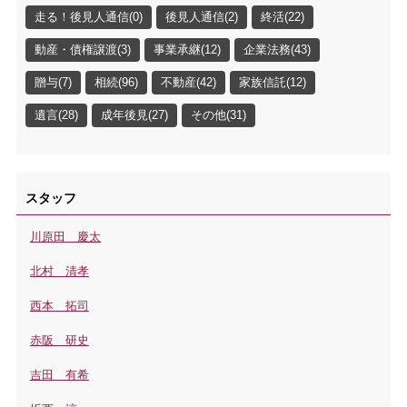
走る！後見人通信(0)
後見人通信(2)
終活(22)
動産・債権譲渡(3)
事業承継(12)
企業法務(43)
贈与(7)
相続(96)
不動産(42)
家族信託(12)
遺言(28)
成年後見(27)
その他(31)
スタッフ
川原田 慶太
北村 清孝
西本 拓司
赤阪 研史
吉田 有希