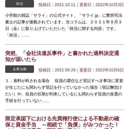
終活
投稿日：2021.10.11｜更新日：2022年10月3日
小学館の雑誌「サライ」の公式サイト、「サライ.jp」に弊所司法
書士の記事が連載されています。当コラムは、２０２１年９月３
日（金）に取り上げていただいた「終活に関する内容」です。
「終活」……
突然、「会社法違反事件」と書かれた過料決定通
知が届いたら
企業法務
投稿日：2021.09.29｜更新日：2022年10月6日
１．過料が科される場合 役員の選任など登記すべき事項に変更
が生じたにも関わらず登記を行っていなかった場合（登記懈怠け
たい）や、役員の任期が到来しているにも関わらず役員の改選の
手続を行っていない……
限定承認下における先買権行使による不動産の確
保と資金手当 ～相続で「負債」がみつかった！