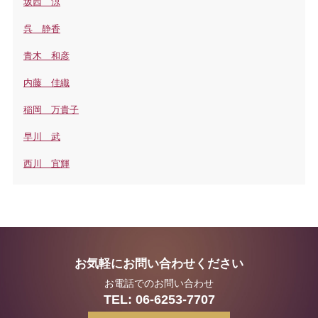
坂西 涼
呉 静香
青木 和彦
内藤 佳織
稲岡 万貴子
早川 武
西川 宜輝
お気軽にお問い合わせください
お電話でのお問い合わせ
TEL:
06-6253-7707